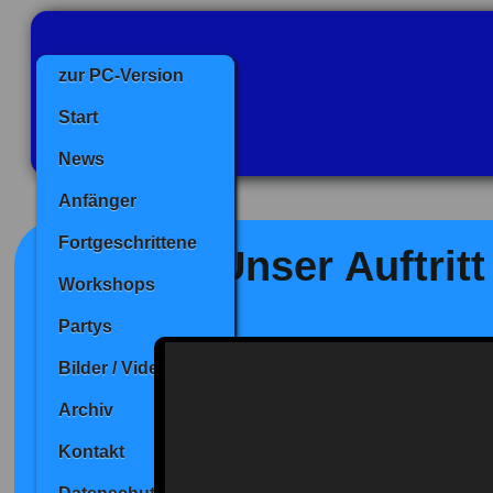
zur PC-Version
Start
News
Anfänger
Fortgeschrittene
Unser Auftritt
Workshops
Partys
Bilder / Videos
Archiv
Kontakt